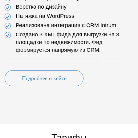
Верстка по дизайну
Натяжка на WordPress
Реализована интеграция с CRM Intrum
Создано 3 XML фида для выгрузки на 3
площадки по недвижимости. Фид
формируется напрямую из CRM.
Результат получился превосходный, на момент
реализации нет ничего подобного по дизайн
Подробнее о кейсе
решению и функциональности в недвижимости
Турции.
Автоматизация позволила не менять привычки
заказчика, как вели все объекты в CRM, так и
ведут. Контент автоматически обновляется,
объекты на сторонних площадках тоже
автоматически обновляются. Все подтягивается
Тарифы
из CRM.