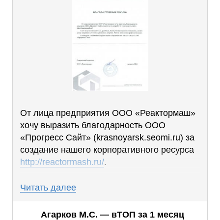
От лица предприятия ООО «Реактормаш»
хочу выразить благодарность ООО
«Прогресс Сайт» (krasnoyarsk.seomi.ru) за
создание нашего корпоративного ресурса
http://reactormash.ru/
.
Проект получился понятным и удобным,
Читать далее
были учтены все наши пожелания, дизайн
сразу пришёлся по душе. В сроки
Агарков М.С. — вТОП за 1 месяц
уложились вовремя. Работа выполнена